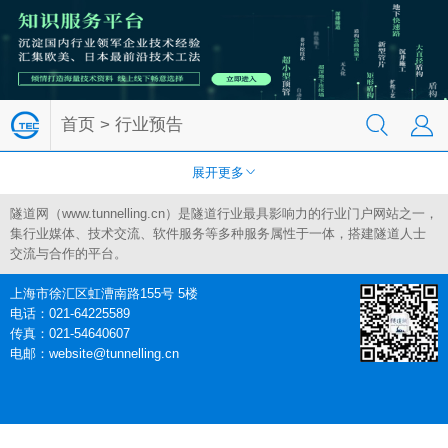


首页
> 行业预告
展开更多

隧道网（www.tunnelling.cn）是隧道行业最具影响力的行业门户网站之一，
集行业媒体、技术交流、软件服务等多种服务属性于一体，搭建隧道人士
交流与合作的平台。
上海市徐汇区虹漕南路155号 5楼
电话：021-64225589
传真：021-54640607
电邮：website@tunnelling.cn